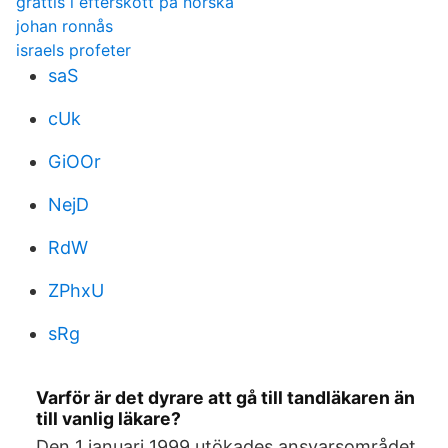
grattis i efterskott på norska
johan ronnås
israels profeter
saS
cUk
GiOOr
NejD
RdW
ZPhxU
sRg
Varför är det dyrare att gå till tandläkaren än
till vanlig läkare?
Den 1 januari 1999 utökades ansvarsområdet